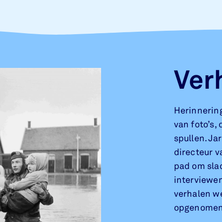
Ver
Herinnering
van foto’s,
spullen. Ja
directeur 
pad om slac
interviewen
verhalen w
opgenome