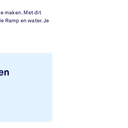
te maken. Met dit
de Ramp en water. Je
en