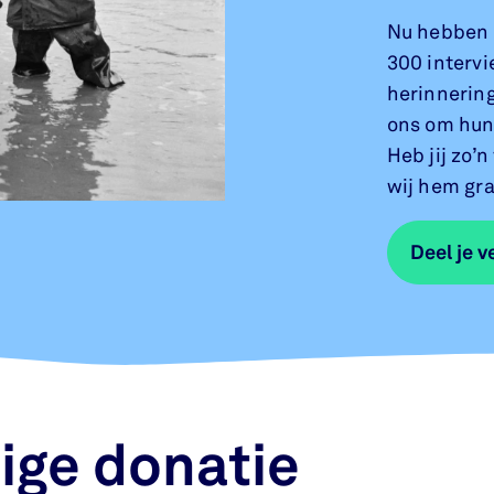
Nu hebben 
300 interv
herinnerin
ons om hun 
Heb jij zo’
wij hem gra
Deel je v
Deel je v
ige donatie