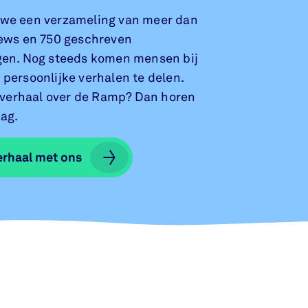
we een verzameling van meer dan
iews en 750 geschreven
gen. Nog steeds komen mensen bij
persoonlijke verhalen te delen.
n verhaal over de Ramp? Dan horen
ag.
erhaal met ons
erhaal met ons