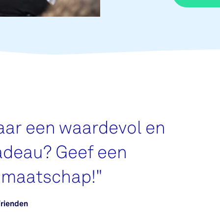
aar een waardevol en
cadeau? Geef een
dmaatschap!
"
Vrienden