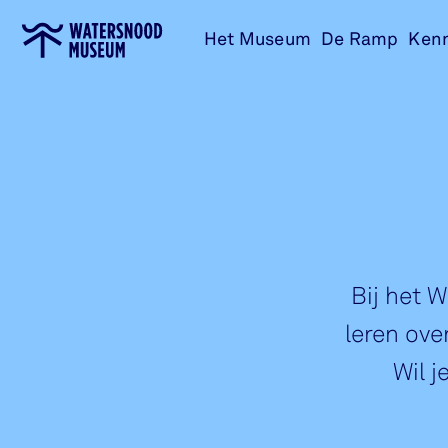
Ga
Het Museum
De Ramp
Ken
naar
home
Bij het
leren ov
Wil j