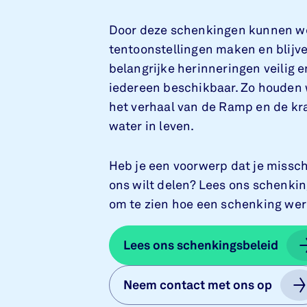
Door deze schenkingen kunnen w
tentoonstellingen maken en blijv
belangrijke herinneringen veilig e
iedereen beschikbaar. Zo houden
het verhaal van de Ramp en de kr
water in leven.
Heb je een voorwerp dat je missc
ons wilt delen? Lees ons schenki
om te zien hoe een schenking wer
Lees ons schenkingsbeleid
Lees ons schenkingsbeleid
Neem contact met ons op
Neem contact met ons op