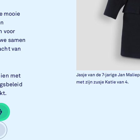
e mooie
en
n voor
 we samen
acht van
Jasje van de 7-jarige Jan Malie
hien met
met zijn zusje Katie van 4.
ngsbeleid
kt.