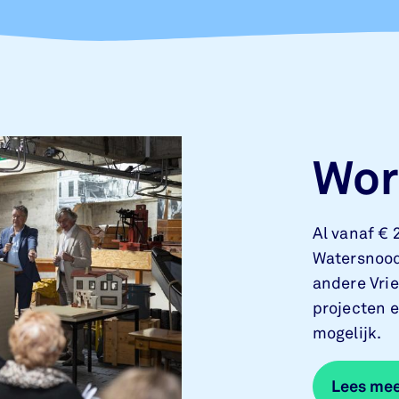
Wor
Al vanaf € 2
Watersnood
andere Vri
projecten 
mogelijk.
Lees me
Lees me