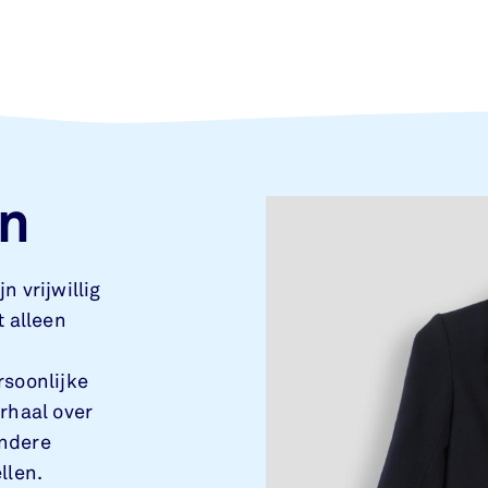
n
 vrijwillig
t alleen
rsoonlijke
rhaal over
andere
llen.