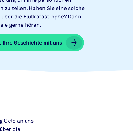
u uns, um ihre persönlichen
 zu teilen. Haben Sie eine solche
 über die Flutkatastrophe? Dann
sie gerne hören.
e Ihre Geschichte mit uns
e Ihre Geschichte mit uns
g Geld an uns
über die