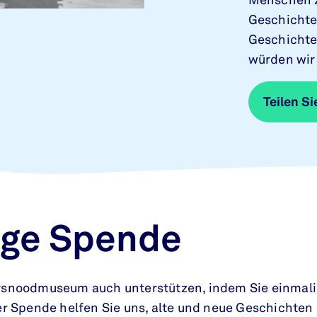
Menschen z
Geschichten
Geschichte
würden wir 
Teilen Si
Teilen Si
ige Spende
rsnoodmuseum auch unterstützen, indem Sie einmali
er Spende helfen Sie uns, alte und neue Geschichten 