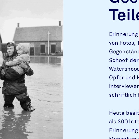
Teil
Erinnerung
von Fotos,
Gegenständ
Schoof, der
Watersnood
Opfer und H
interviewe
schriftlic
Heute besi
als 300 Int
Erinnerun