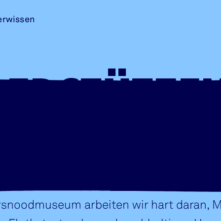
erwissen
ERSTÜTZEN
UNS
rsnoodmuseum arbeiten wir hart daran, 