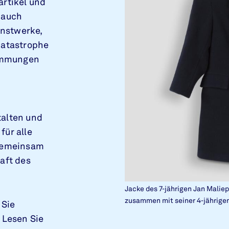
artikel und
 auch
nstwerke,
katastrophe
emmungen
talten und
für alle
 gemeinsam
raft des
Jacke des 7-jährigen Jan Malie
zusammen mit seiner 4-jährigen
 Sie
? Lesen Sie