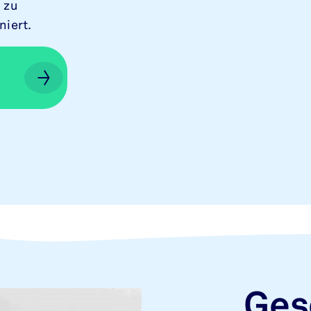
 zu
niert.
Ges