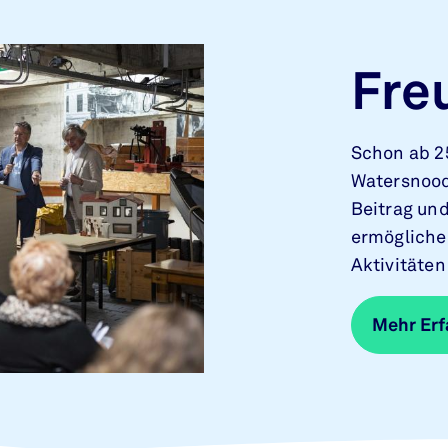
Fre
Schon ab 2
Watersnood
Beitrag un
ermögliche
Aktivitäte
Mehr Erf
Mehr Erf