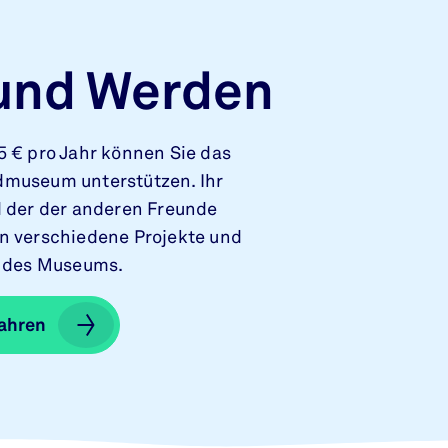
und Werden
5 € pro Jahr können Sie das
museum unterstützen. Ihr
d der der anderen Freunde
n verschiedene Projekte und
n des Museums.
ahren
ahren