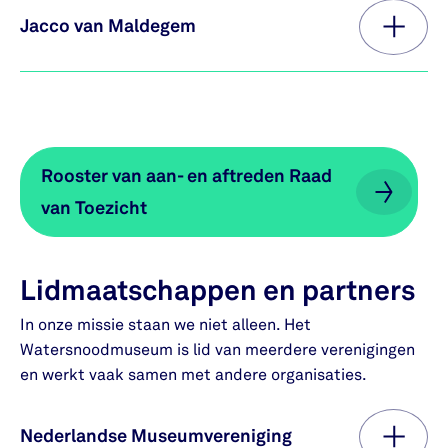
Jacco van Maldegem
Rooster van aan- en aftreden Raad
Rooster van aan- en aftreden Raad
van Toezicht
van Toezicht
Lidmaatschappen en partners
In onze missie staan we niet alleen. Het
Watersnoodmuseum is lid van meerdere verenigingen
en werkt vaak samen met andere organisaties.
Nederlandse Museumvereniging