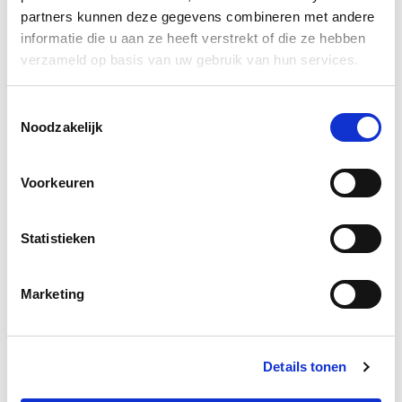
partners kunnen deze gegevens combineren met andere
Jaarverslagen
informatie die u aan ze heeft verstrekt of die ze hebben
verzameld op basis van uw gebruik van hun services.
Stichting Nationaal Monument
Toestemmingsselectie
Watersnood 1953
Noodzakelijk
Jaarverslag - 2025.pdf
Voorkeuren
PDF
(
4.16 MB
)
Jaarrekening - 2025.pdf
Statistieken
PDF
(
5.29 MB
)
Jaarverslag - 2024.pdf
Marketing
PDF
(
6.33 MB
)
Jaarrekening - 2024.pdf
Details tonen
PDF
(
1.20 MB
)