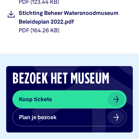
PDF
(
123.44 KB
)
Stichting Beheer Watersnoodmuseum
Beleidsplan 2022.pdf
PDF
(
164.26 KB
)
BEZOEK HET MUSEUM
Koop tickets
Koop tickets
Plan je bezoek
Plan je bezoek