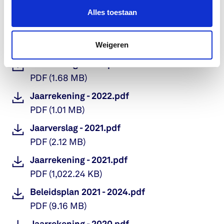
Jaarverslag - 2023.pdf
Alles toestaan
PDF
(
4.97 MB
)
Jaarrekening-2023.pdf
Weigeren
PDF
(
1,002.04 KB
)
Jaarverslag - 2022.pdf
PDF
(
1.68 MB
)
Jaarrekening - 2022.pdf
PDF
(
1.01 MB
)
Jaarverslag - 2021.pdf
PDF
(
2.12 MB
)
Jaarrekening - 2021.pdf
PDF
(
1,022.24 KB
)
Beleidsplan 2021 - 2024.pdf
PDF
(
9.16 MB
)