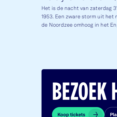
Het is de nacht van zaterdag 31
1953. Een zware storm uit het
de Noordzee omhoog in het En
vloed op z’n hoogst is, breken
BEZOEK 
Koop tickets
Koop tickets
Pla
Pla