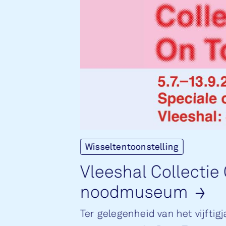
Wisseltentoonstelling
Vlees­hal Col­lec­ti
nood­mu­se­um
Ter gelegenheid van het vijftig