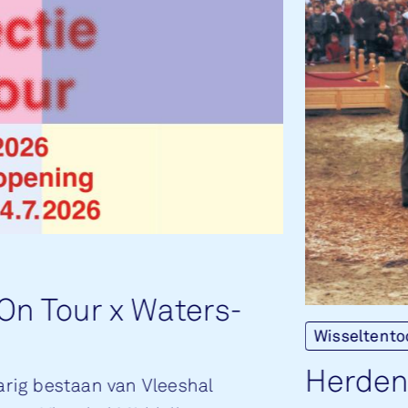
e On Tour x Wa­ters­
Wisseltento
Her­den
jarig bestaan van Vleeshal