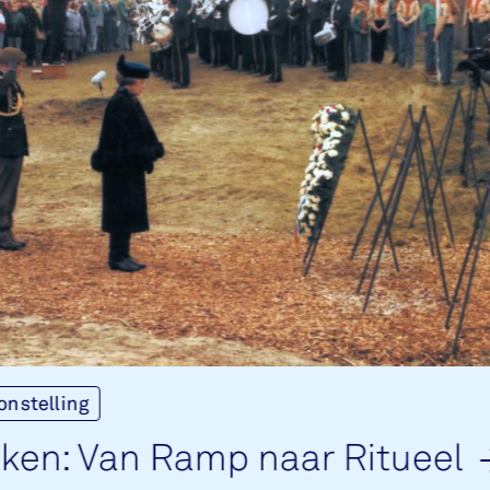
onstelling
­ken: Van Ramp naar Ri­tu­eel