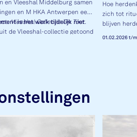
n en Vleeshal Middelburg samen
Hoe herden
lingen en M HKA Antwerpen een
zich tot rit
ect:
nt is het werk tijdelijk niet
Vleeshal Collectie On Tour
.
blijven her
it de Vleeshal-collectie getoond
over de nieu
01.02.2026
t/
r heel Zeeland.
2026.
onstellingen