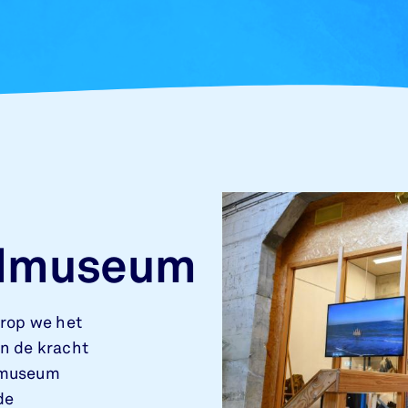
dmuseum
rop we het
n de kracht
s museum
de