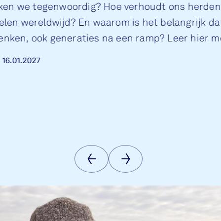
ken we tegenwoordig? Hoe verhoudt ons herde
uelen wereldwijd? En waarom is het belangrijk d
denken, ook generaties na een ramp? Leer hier m
we wisseltentoonstelling, te zien vanaf 1 februar
m
16.01.2027
Vorige
Volgende
afbeelding
afbeelding