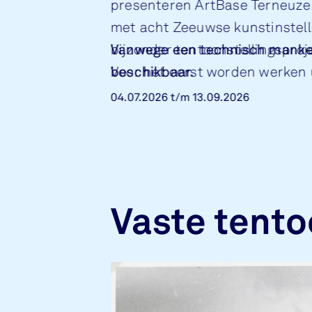
presenteren ArtBase Terneuze
met acht Zeeuwse kunstinstel
bijzonder tentoonstellingsproj
Vanwege een technisch mankeme
Voor het eerst worden werken u
beschikbaar.
op tien locaties, verspreid ove
04.07.2026
t/m
13.09.2026
Vaste tento