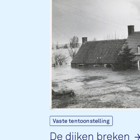
Vaste tentoonstelling
De dij­ken bre­ken