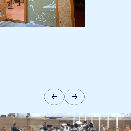
Vorige
Volgende
afbeelding
afbeelding