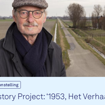
onstelling
­tory Pro­ject: ‘1953, Het Ver­ha