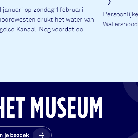
 januari op zondag 1 februari
Persoonlijke
 noordwesten drukt het water van
Watersnood
gelse Kanaal. Nog voordat de
 de dijken in Zuidwest Nederland.
HET MUSEUM
n je bezoek
n je bezoek