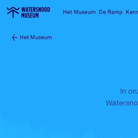
Ga
Het Museum
De Ramp
Ken
naar
home
Het Museum
In on
Watersnoo