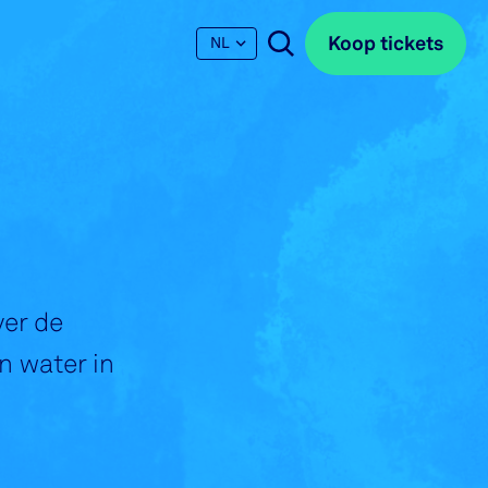
Koop tickets
Koop tickets
NL
ver de
n water in