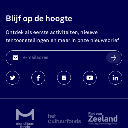
Blijf op de hoogte
Ontdek als eerste activiteiten, nieuwe
tentoonstellingen en meer in onze nieuwsbrief
Watersnoodmuseum
Watersnoodmuseum
Watersnoodmuseum
Watersnoodmuse
Waters
op
op
op
op
op
twitter
facebook
instagram
youtube
linkedi