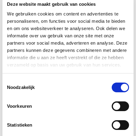
Deze website maakt gebruik van cookies
We gebruiken cookies om content en advertenties te
personaliseren, om functies voor social media te bieden
en om ons websiteverkeer te analyseren. Ook delen we
informatie over uw gebruik van onze site met onze
partners voor social media, adverteren en analyse. Deze
partners kunnen deze gegevens combineren met andere
Culinair arrangement: Zout uit de
informatie die u aan ze heeft verstrekt of die ze hebben
Oosterschelde (vanaf €37,50,- per
verzameld op basis van uw gebruik van hun services.
persoon)
Toestemmingsselectie
Meer informatie
Noodzakelijk
Voorkeuren
Statistieken