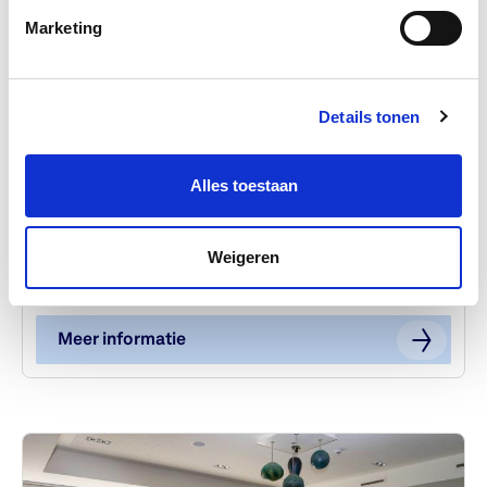
Marketing
Details tonen
Alles toestaan
Rondleidingsarrangement:
Weigeren
Rondleiding en borrel (vanaf €
40,- per persoon)
Meer informatie