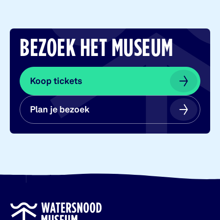
BEZOEK HET MUSEUM
Koop tickets
Koop tickets
Plan je bezoek
Plan je bezoek