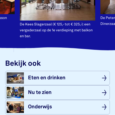
isson
De Peter 
Dinerzaa
De Kees Slagerzaal (€ 125,- tot € 325,-): een
vergaderzaal op de 1e verdieping met balkon
en bar.
Bekijk ook
Eten en drin­ken
Nu te zien
On­der­wijs