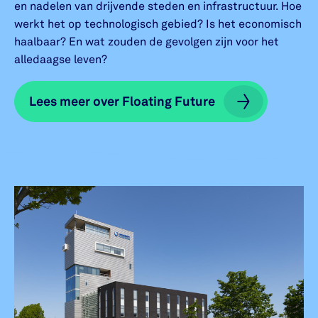
en nadelen van drijvende steden en infrastructuur. Hoe
werkt het op technologisch gebied? Is het economisch
haalbaar? En wat zouden de gevolgen zijn voor het
alledaagse leven?
Lees meer over Floating Future
Lees meer over Floating Future