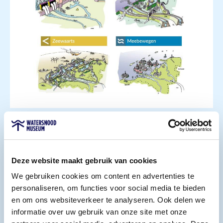
Bron: Carof Beeldleveranciers
Delta Wealth
Welke aanpassingen heeft de Zuidwestelijke Delta
Deze website maakt gebruik van cookies
nodig om voor lange tijd de uitdagingen van
We gebruiken cookies om content en advertenties te
klimaatverandering te doorstaan? Dit is een van de
personaliseren, om functies voor social media te bieden
grootste vragen van het Delta Wealth project. Om deze
en om ons websiteverkeer te analyseren. Ook delen we
vraag te beantwoorden, werken veel verschillende
informatie over uw gebruik van onze site met onze
experts samen.