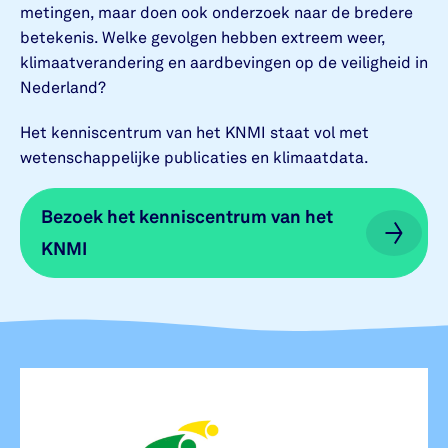
metingen, maar doen ook onderzoek naar de bredere
betekenis. Welke gevolgen hebben extreem weer,
klimaatverandering en aardbevingen op de veiligheid in
Nederland?
Het kenniscentrum van het KNMI staat vol met
wetenschappelijke publicaties en klimaatdata.
Bezoek het kenniscentrum van het
Bezoek het kenniscentrum van het
KNMI
KNMI