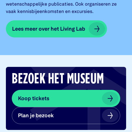
wetenschappelijke publicaties. Ook organiseren ze
vaak kennisbijeenkomsten en excursies.
Lees meer over het Living Lab
Lees meer over het Living Lab
BEZOEK HET MUSEUM
Koop tickets
Koop tickets
Plan je bezoek
Plan je bezoek