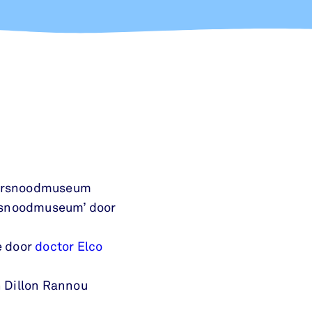
tersnoodmuseum
ersnoodmuseum’ door
e door
doctor Elco
n Dillon Rannou