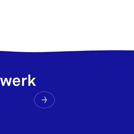
 werk
Volgende
afbeelding