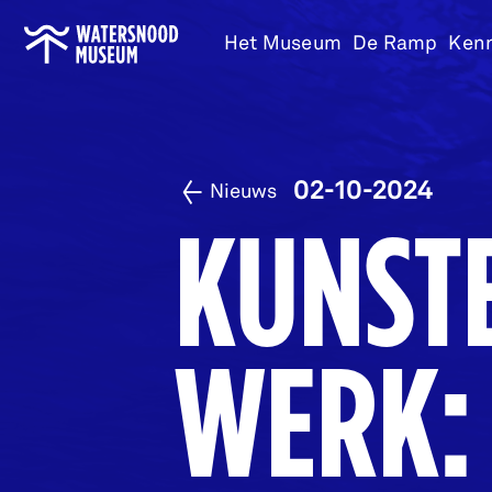
Ga
Het Museum
De Ramp
Ken
naar
home
02-10-2024
Nieuws
KUNST
WERK: 