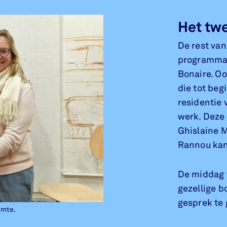
Het tw
De rest van
programma 
Bonaire. O
die tot beg
residentie
werk. Deze
Ghislaine M
Rannou kan 
De middag 
gezellige b
gesprek te
imte.