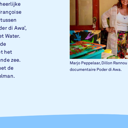
eerlijke
Françoise
rtussen
er di Awa’,
t Water.
 de
t het
ende zee.
Marjo Peppelaar, Dillon Rannou
met de
documentaire Poder di Awa.
olman.