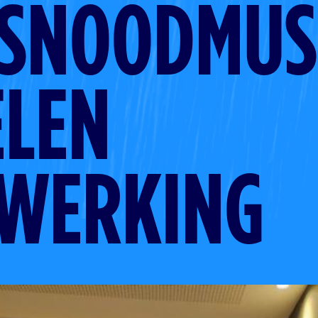
SNOODMU
ELEN
WERKING