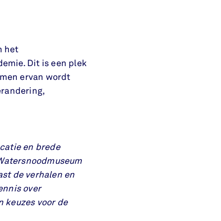
n het
mie. Dit is een plek
omen ervan wordt
randering,
catie en brede
t Watersnoodmuseum
ast de verhalen en
ennis over
n keuzes voor de