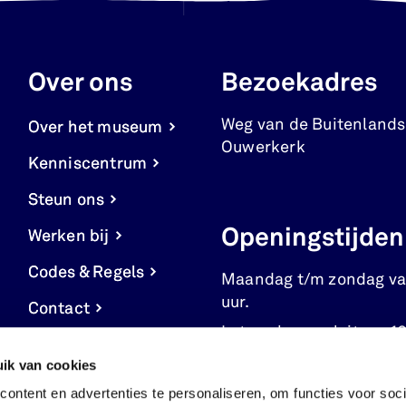
Over ons
Bezoekadres
Weg van de Buitenlands
Over het museum
Ouwerkerk
Kenniscentrum
Steun ons
Openingstijden
Werken bij
Codes & Regels
Maandag t/m zondag va
uur.
Contact
Let op: kassa sluit om 16
Cookie
ik van cookies
instellingen
ontent en advertenties te personaliseren, om functies voor soci