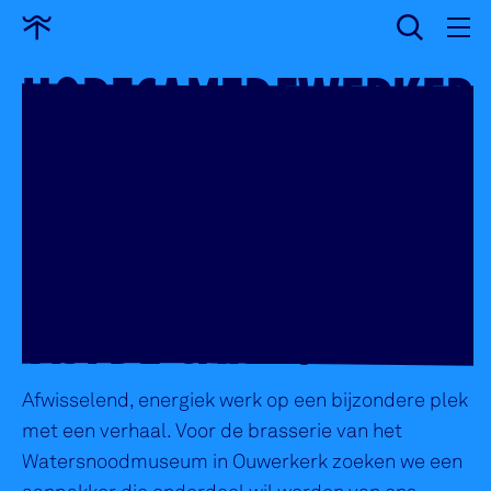
wissen
Ga
naar
HORECAMEDEWERKER
home
BRASSERIE (24 UUR
P/W) – MUSEUM
BRASSERIE HET
VIJFDE CAISSON
Afwisselend, energiek werk op een bijzondere plek
met een verhaal. Voor de brasserie van het
Watersnoodmuseum in Ouwerkerk zoeken we een