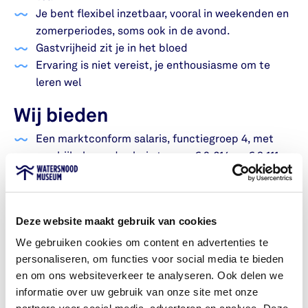
Je bent flexibel inzetbaar, vooral in weekenden en
zomerperiodes, soms ook in de avond.
Gastvrijheid zit je in het bloed
Ervaring is niet vereist, je enthousiasme om te
leren wel
Wij bieden
Een marktconform salaris, functiegroep 4, met
een bijbehorend salaris tussen € 2.614 en € 3.111
bruto bij een 36-urige werkweek (naar rato bij 24
uur)
Een betekenisvolle werkplek op één van de
Deze website maakt gebruik van cookies
mooiste locaties van Schouwen-Duiveland
We gebruiken cookies om content en advertenties te
Een dynamische baan in een enthousiast team
personaliseren, om functies voor social media te bieden
met internationale gezelschappen en fijne gasten
en om ons websiteverkeer te analyseren. Ook delen we
Solliciteren
informatie over uw gebruik van onze site met onze