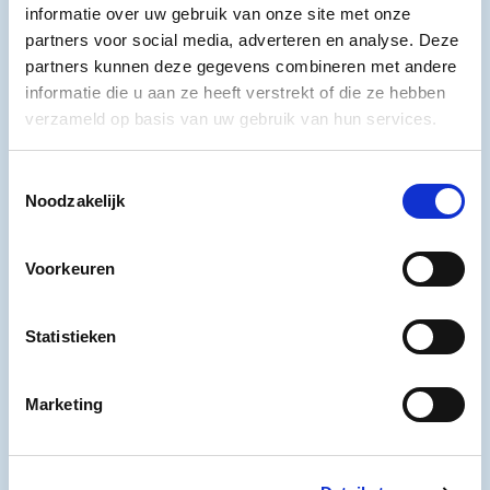
Bekijk ook
informatie over uw gebruik van onze site met onze
partners voor social media, adverteren en analyse. Deze
partners kunnen deze gegevens combineren met andere
Oes­ter­proe­ve­rij Yer­seke
informatie die u aan ze heeft verstrekt of die ze hebben
verzameld op basis van uw gebruik van hun services.
Rond­lei­ding en bor­rel
Toestemmingsselectie
Noodzakelijk
Eten en drin­ken
Voorkeuren
Statistieken
BEZOEK HET MUSEUM
Marketing
Koop tickets
Koop tickets