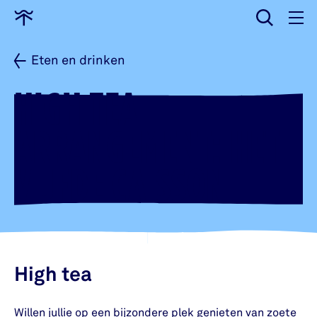
wissen
Ga
naar
home
Eten en drinken
HIGH TEA -
ARRANGEMENT: HET
VIJFDE CAISSON
High tea
Willen jullie op een bijzondere plek genieten van zoete