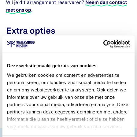
Wil je dit arrangement reserveren?
Neem dan contact
met ons op
.
Extra opties
Willen jullie dit arrangement uitbreiden? Dan kunnen
jullie kiezen uit de volgende opties:
Deze website maakt gebruik van cookies
Glas prosecco
We gebruiken cookies om content en advertenties te
Oesters
personaliseren, om functies voor social media te bieden
Verschillende soorten ijs
en om ons websiteverkeer te analyseren. Ook delen we
informatie over uw gebruik van onze site met onze
De prijs voor deze extra opties hangt af van jullie
partners voor social media, adverteren en analyse. Deze
keuze.
partners kunnen deze gegevens combineren met andere
informatie die u aan ze heeft verstrekt of die ze hebben
verzameld op basis van uw gebruik van hun services.