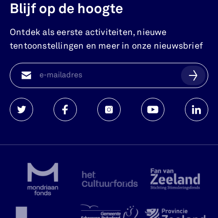
Blijf op de hoogte
Ontdek als eerste activiteiten, nieuwe
tentoonstellingen en meer in onze nieuwsbrief
Watersnoodmuseum
Watersnoodmuseum
Watersnoodmuseum
Watersnoodmuse
Waters
op
op
op
op
op
twitter
facebook
instagram
youtube
linkedi