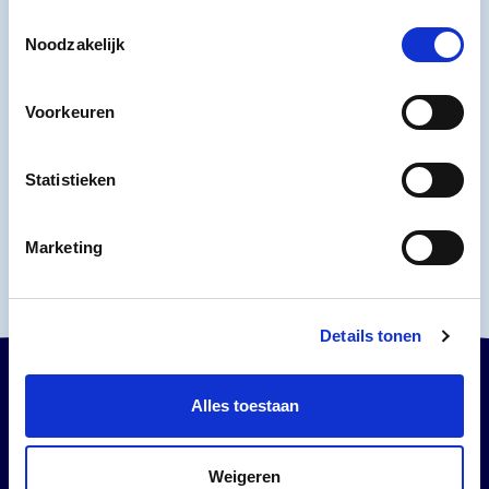
Toestemmingsselectie
BEZOEK HET MUSEUM
Noodzakelijk
Voorkeuren
Koop tickets
Koop tickets
Statistieken
Plan je bezoek
Plan je bezoek
Marketing
Details tonen
Alles toestaan
Weigeren