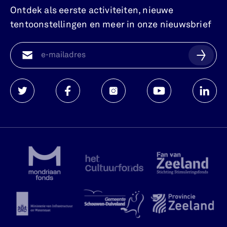
Ontdek als eerste activiteiten, nieuwe
tentoonstellingen en meer in onze nieuwsbrief
Watersnoodmuseum
Watersnoodmuseum
Watersnoodmuseum
Watersnoodmuse
Waters
op
op
op
op
op
twitter
facebook
instagram
youtube
linkedi