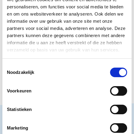
10:00 - 17:00 installatie Gewaarschuwd mens
personaliseren, om functies voor social media te bieden
10:00 - 17:00 installatie Yellow Submarine
en om ons websiteverkeer te analyseren. Ook delen we
10:00 - 17:00 Podium: Schreeuw je schor
informatie over uw gebruik van onze site met onze
10:00 - 14:30 poëziefilms
partners voor social media, adverteren en analyse. Deze
11:00 - 14:00 letterdrukkunst met Virus Grafiek
partners kunnen deze gegevens combineren met andere
informatie die u aan ze heeft verstrekt of die ze hebben
verzameld op basis van uw gebruik van hun services.
Let op! Aanmelden verplicht. Toegang gratis.
Toestemmingsselectie
Noodzakelijk
Aanmelden
Aanmelden
Voorkeuren
Statistieken
Marketing