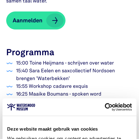
samen taal water.
Aanmelden
Aanmelden
Programma
15:00 Toine Heijmans - schrijven over water
15:40 Sara Eelen en saxcollectief Nordsoen
brengen 'Waterbekken'
15:55 Workshop cadavre exquis
16:25 Maaike Boumans - spoken word
16:45 Matta Klap - muziek
Randprogramma
10:00 - 17:00 gedichten door het museum —
Deze website maakt gebruik van cookies
gecureerd door Cathrien Berghout
We gebruiken cookies om content en advertenties te