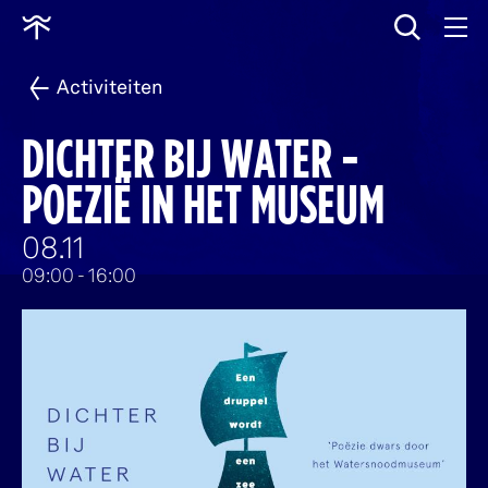
wissen
Ga
naar
home
Activiteiten
DICHTER BIJ WATER -
POEZIË IN HET MUSEUM
08.11
09:00
- 16:00