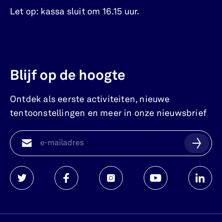
Let op: kassa sluit om 16.15 uur.
Blijf op de hoogte
Ontdek als eerste activiteiten, nieuwe
tentoonstellingen en meer in onze nieuwsbrief
Watersnoodmuseum
Watersnoodmuseum
Watersnoodmuseum
Watersnoodmuse
Waters
op
op
op
op
op