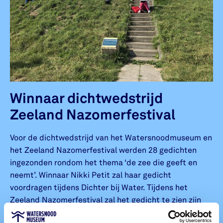
Winnaar dichtwedstrijd
Zeeland Nazomerfestival
Voor de dichtwedstrijd van het Watersnoodmuseum en
het Zeeland Nazomerfestival werden 28 gedichten
ingezonden rondom het thema ‘de zee die geeft en
neemt’. Winnaar Nikki Petit zal haar gedicht
voordragen tijdens Dichter bij Water. Tijdens het
Zeeland Nazomerfestival zal het gedicht te zien zijn
rondom te festiviteiten. De eervolle vermelding gaat