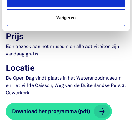
kinderen: “Bläsz - de dappere hond” door Fiona
Rempt, inclusief een signeersessie
14:30 uur – 16:00 uur: Kinderprogramma: Verhalen
Weigeren
voor kinderen en de Watersnoodquiz
Prijs
Een bezoek aan het museum en alle activiteiten zijn
vandaag gratis!
Locatie
De Open Dag vindt plaats in het Watersnoodmuseum
en Het Vijfde Caisson, Weg van de Buitenlandse Pers 3,
Ouwerkerk.
Download het programma (pdf)
Download het programma (pdf)