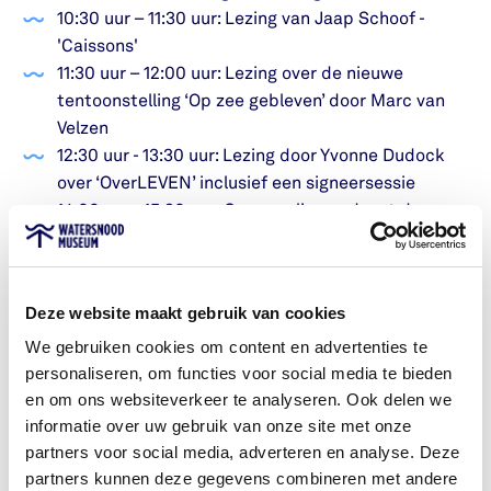
10:30 uur – 11:30 uur: Lezing van Jaap Schoof -
'Caissons'
11:30 uur – 12:00 uur: Lezing over de nieuwe
tentoonstelling ‘Op zee gebleven’ door Marc van
Velzen
12:30 uur - 13:30 uur: Lezing door Yvonne Dudock
over ‘OverLEVEN’ inclusief een signeersessie
14:00 uur - 15:30 uur: Opname live podcast door
The Dutch Historian
Museumstands en activiteiten:
Deze website maakt gebruik van cookies
Radiozendamateurs en Onderzoek Bescherming
We gebruiken cookies om content en advertenties te
Bevolking ‘53
personaliseren, om functies voor social media te bieden
Reddingsbrigade
en om ons websiteverkeer te analyseren. Ook delen we
Nationaal Park Oosterschelde
informatie over uw gebruik van onze site met onze
Waterschap Scheldestromen
partners voor social media, adverteren en analyse. Deze
Objectregistratie Watersnoodmuseum
partners kunnen deze gegevens combineren met andere