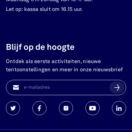
Let op: kassa sluit om 16.15 uur.
Blijf op de hoogte
Ontdek als eerste activiteiten, nieuwe
tentoonstellingen en meer in onze nieuwsbrief
Watersnoodmuseum
Watersnoodmuseum
Watersnoodmuseum
Watersnoodmuse
Waters
op
op
op
op
op