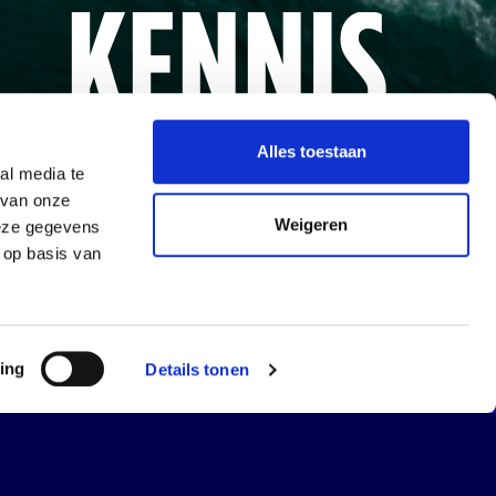
KENNIS
CENTRUM
Alles toestaan
al media te
 van onze
Weigeren
deze gegevens
 op basis van
r informatie
r informatie
ing
Details tonen