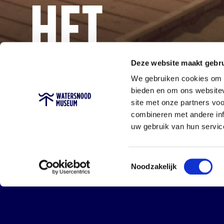
HET
MUSEUM
Deze website maakt gebru
We gebruiken cookies om c
bieden en om ons websitev
site met onze partners vo
combineren met andere inf
uw gebruik van hun servic
Toestemmingsselectie
Familieron
Noodzakelijk