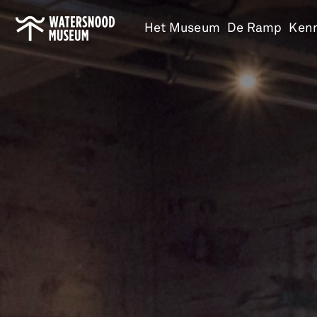
Ga
Het Museum
De Ramp
Ken
naar
home