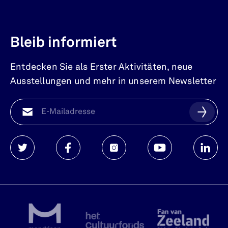
Bleib informiert
Entdecken Sie als Erster Aktivitäten, neue
Ausstellungen und mehr in unserem Newsletter
Watersnoodmuseum
Watersnoodmuseum
Watersnoodmuseum
Watersnoodmuse
Waters
op
op
op
op
op
twitter
facebook
instagram
youtube
linkedi