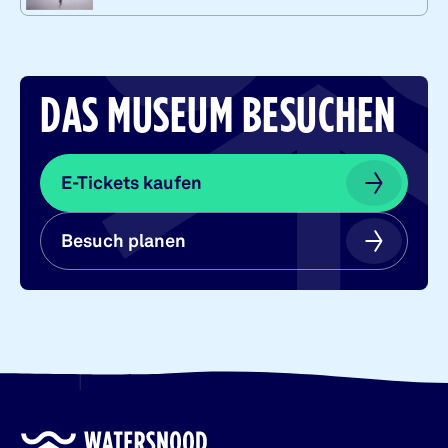
DAS MUSEUM BESUCHEN
E-Tickets kaufen
E-Tickets kaufen
Besuch planen
Besuch planen