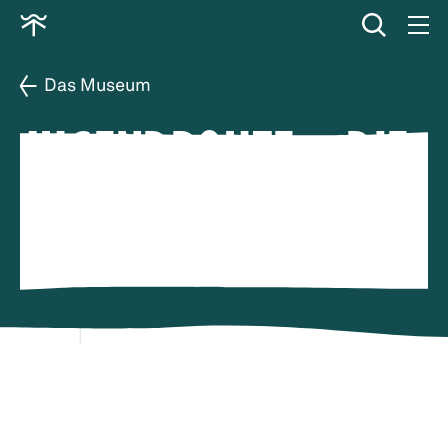
löschen
Zur
Startseite
Das Museum
JUGENDROUTE – DIE
GESCHICHTE VON
KOOS UND MINA