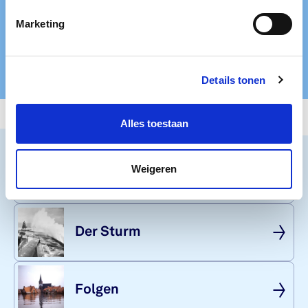
Marketing
Besuch planen
Besuch planen
Details tonen
Alles toestaan
Weigeren
Die Flut
Der Sturm
Fol­gen