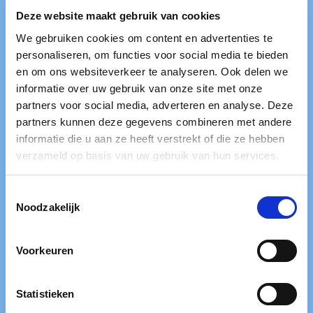
Deze website maakt gebruik van cookies
We gebruiken cookies om content en advertenties te
personaliseren, om functies voor social media te bieden
en om ons websiteverkeer te analyseren. Ook delen we
Das Wasser kommt immer
informatie over uw gebruik van onze site met onze
wieder!
partners voor social media, adverteren en analyse. Deze
partners kunnen deze gegevens combineren met andere
informatie die u aan ze heeft verstrekt of die ze hebben
Hier erfahren Sie nicht nur die Geschichte der
verzameld op basis van uw gebruik van hun services.
Flutkatastrophe, sondern auch, wie Menschen in den
Niederlanden und auf der ganzen Welt Tag und Nacht
arbeiten, um uns sicher und trocken zu halten! Wie
Toestemmingsselectie
Noodzakelijk
machen sie das?
Erstellen Sie Ihre eigenen Polder und Dämme, sehen
Voorkeuren
Sie sich einen Film auf einem 18 Meter langen
Bildschirm an und spielen Sie mehrere Spiele. Dies wird
Ihnen mehr über den fortwährenden Kampf gegen das
Statistieken
Wasser beibringen, der noch lange nicht vorbei ist.