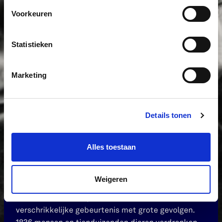
Voorkeuren
Statistieken
Marketing
Details tonen
Alles toestaan
OVER DE RAMP
Weigeren
De Watersnoodramp van 1 februari 1953 was een
verschrikkelijke gebeurtenis met grote gevolgen.